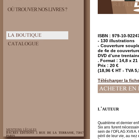
ISBN : 979-10-9224
- 130 illustrations
- Couverture soupl
de 4e de couverture
DVD d’une trentain
. Format : 14,8 x 2
Prix : 20 €
(18,96 € HT - TVA 5
Télécharger la fich
l'auteur
Quatrième et dernier en
Six ans furent nécessai
MENTIONS LÉGALES
sein de l’OFLAG XVII A. 
DACRES ÉDITIONS 5 RUE DE LA TERRASSE, 75017
péril de leur vie, au nez
PARIS